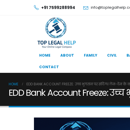
+91 7599288994
info@toplegalhelp.
HOME
ABOUT
FAMILY
CIVIL
B
CONTACT
HOME
EDD BANK ACCOUNT FREEZE: उच्च भुगतान पर संदिग्ध लेन-देन के 
EDD Bank Account Freeze: उच्च 