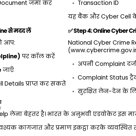
ोई Document जमा कर
Transaction ID
यह बैंक और Cyber Cell क
ne से मदद लें
✅ Step 4: Online Cyber Cr
तो आप:
National Cyber Crime R
(
www.cybercrime.gov.i
lpline)
पर कॉल करें
अपनी Complaint दर्ज
e
जाएँ
Complaint Status ट्र
Details प्राप्त कर सकते
सुरक्षित लेन-देन के ल
ं
elp लेना बेहतर है। भारत के अनुभवी एडवोकेट इस मा
्यक कागजात और प्रमाण इकट्ठा करके व्यवस्थित तरी