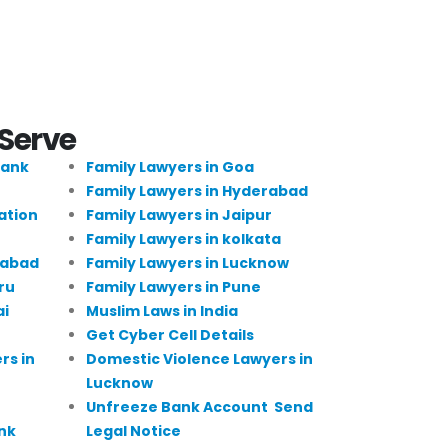
 Serve
Bank
Family Lawyers in Goa
Family Lawyers in Hyderabad
ation
Family Lawyers in Jaipur
Family Lawyers in kolkata
dabad
Family Lawyers in Lucknow
ru
Family Lawyers in Pune
ai
Muslim Laws in India
Get Cyber Cell Details
rs in
Domestic Violence Lawyers in
Lucknow
Unfreeze Bank Account Send
nk
Legal Notice