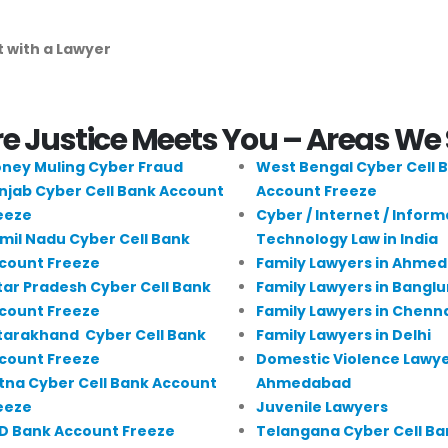
 with a Lawyer
 Justice Meets You – Areas We
ney Muling Cyber Fraud
West Bengal Cyber Cell 
njab Cyber Cell Bank Account
Account Freeze
eeze
Cyber / Internet / Inform
mil Nadu Cyber Cell Bank
Technology Law in India
count Freeze
Family Lawyers in Ahme
tar Pradesh Cyber Cell Bank
Family Lawyers in Banglu
count Freeze
Family Lawyers in Chenn
tarakhand Cyber Cell Bank
Family Lawyers in Delhi
count Freeze
Domestic Violence Lawye
tna Cyber Cell Bank Account
Ahmedabad
eeze
Juvenile Lawyers
D Bank Account Freeze
Telangana Cyber Cell Ba