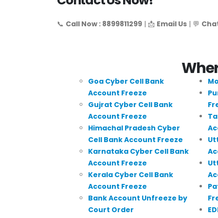
Contact Us Now!
📞
Call Now : 8899811299
| 📩
Email Us
| 💬
Chat
Where
Goa Cyber Cell Bank
Mo
Account Freeze
Pu
Gujrat Cyber Cell Bank
Fr
Account Freeze
Ta
Himachal Pradesh Cyber
Ac
Cell Bank Account Freeze
Ut
Karnataka Cyber Cell Bank
Ac
Account Freeze
Ut
Kerala Cyber Cell Bank
Ac
Account Freeze
Pa
Bank Account Unfreeze by
Fr
Court Order
ED